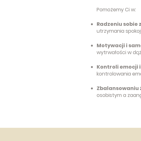
Pomożemy Ci w:
Radzeniu sobie z
utrzymania spokoj
Motywacji i sam
wytrwałości w dąż
Kontroli emocji
kontrolowania emo
Zbalansowaniu ż
osobistym a zaa