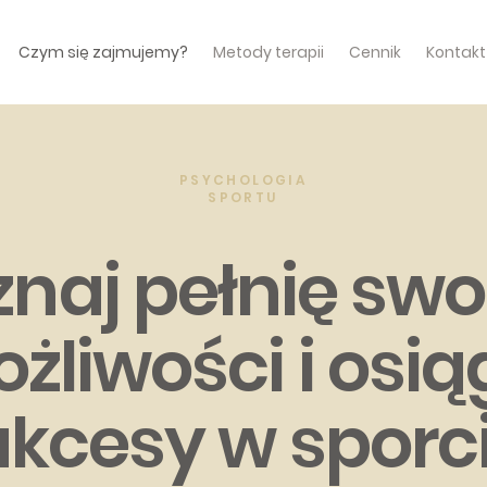
Czym się zajmujemy?
Metody terapii
Cennik
Kontakt
PSYCHOLOGIA
SPORTU
znaj pełnię swo
żliwości i osią
ukcesy w sporci