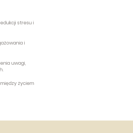
redukcji stresu i
gażowania i
ienia uwagi,
h.
 między życiem