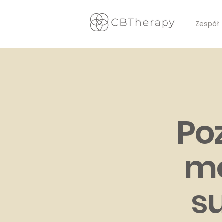
Zespół
Po
mo
s