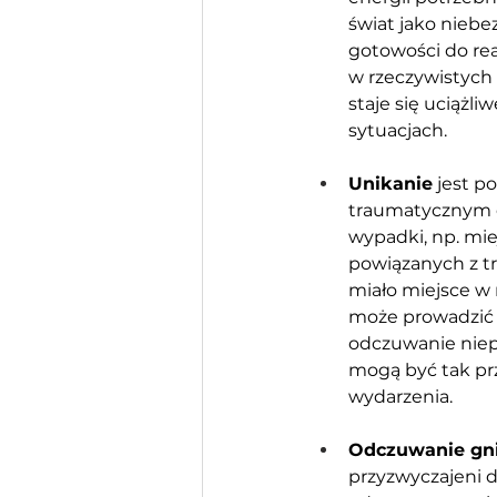
świat jako niebe
gotowości do rea
w rzeczywistych 
staje się uciążl
sytuacjach. 
Unikanie
 jest 
traumatycznym d
wypadki, np. mie
powiązanych z tr
miało miejsce w 
może prowadzić 
odczuwanie niepr
mogą być tak prz
wydarzenia.
Odczuwanie gnie
przyzwyczajeni d