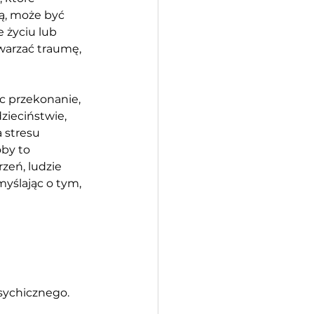
ą, może być 
 życiu lub 
twarzać traumę, 
 przekonanie, 
zieciństwie, 
 stresu 
by to 
zeń, ludzie 
yślając o tym, 
sychicznego. 