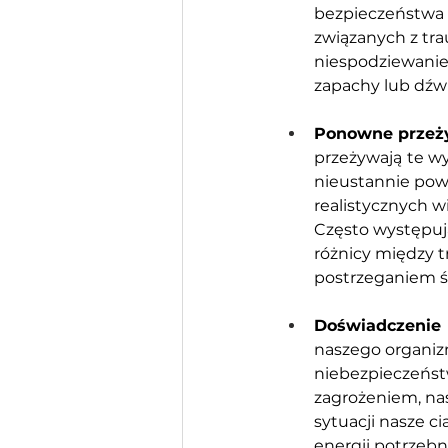
bezpieczeństwa
związanych z tr
niespodziewanie.
zapachy lub dźw
Ponowne przeży
przeżywają
te w
nieustannie powr
realistycznych wi
Często występują
różnicy między 
postrzeganiem ś
Doświadczenie 
naszego organizm
niebezpieczeńst
zagrożeniem, nas
sytuacji nasze c
energii potrzebn