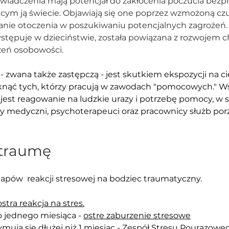
świadczenia mają potencjał do zakłócenia poczucia bezp
cym ją świecie. Objawiają się one poprzez wzmożoną czu
anie otoczenia w poszukiwaniu potencjalnych zagrożeń.
ystępuje w dzieciństwie, została powiązana z rozwojem 
zeń osobowości.
 
- zwana także zastępczą - jest skutkiem ekspozycji na ci
knąć tych, którzy pracują w zawodach "pomocowych." W
jest reagowanie na ludzkie urazy i potrzebę pomocy, w s
cy medyczni, psychoterapeuci oraz pracownicy służb po
 traumę
etapów  reakcji stresowej na bodziec traumatyczny. 
ostra reakcja na stres.
 jednego miesiąca - 
ostre zaburzenie stresowe
ują się dłużej niż 1 miesiąc - 
Zespół Stresu Pourazowe