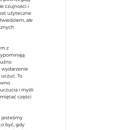
 czujności i 
est użyteczne 
źwiedziem, ale 
cznych 
m z 
zypominają 
luźno 
i wydarzenie 
 uczuć. To 
ówno 
czucia i myśli 
miętać części 
e jesteśmy 
o być, gdy 