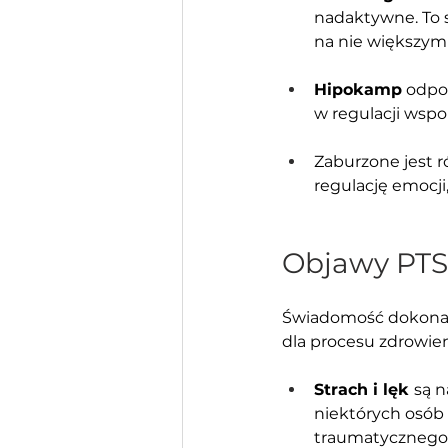
nadaktywne. To s
na nie większym
Hipokamp
 odpo
w regulacji wsp
Zaburzone jest 
regulację emocji
Objawy PT
Świadomość dokonan
dla procesu zdrowien
Strach i lęk 
są n
niektórych osób 
traumatycznego z