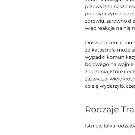
przewyższa nasze moż
pojedynczym zdarzen
zdrowiu, zarówno dla 
więc reakcje na nią 
Doświadczenia traum
że katastrofa może s
wypadki komunikacyj
bojowego na wojnie, 
zdarzenia, które cech
zazwyczaj wielokrot
co się wydarzyło, czę
Rodzaje Tr
Istnieje kilka rodza