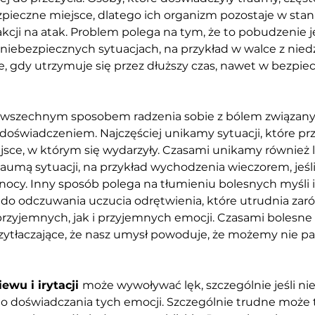
zpieczne miejsce, dlatego ich organizm pozostaje w stanie
kcji na atak. Problem polega na tym, że to pobudzenie j
niebezpiecznych sytuacjach, na przykład w walce z nied
iwe, gdy utrzymuje się przez dłuższy czas, nawet w bezpie
powszechnym sposobem radzenia sobie z bólem związany
oświadczeniem. Najczęściej unikamy sytuacji, które pr
jsce, w którym się wydarzyły. Czasami unikamy również 
aumą sytuacji, na przykład wychodzenia wieczorem, jeśl
nocy. Inny sposób polega na tłumieniu bolesnych myśli i
do odczuwania uczucia odrętwienia, które utrudnia zar
zyjemnych, jak i przyjemnych emocji. Czasami bolesne u
ytłaczające, że nasz umysł powoduje, że możemy nie pa
wu i irytacji 
może wywoływać lęk, szczególnie jeśli ni
o doświadczania tych emocji. Szczególnie trudne może t