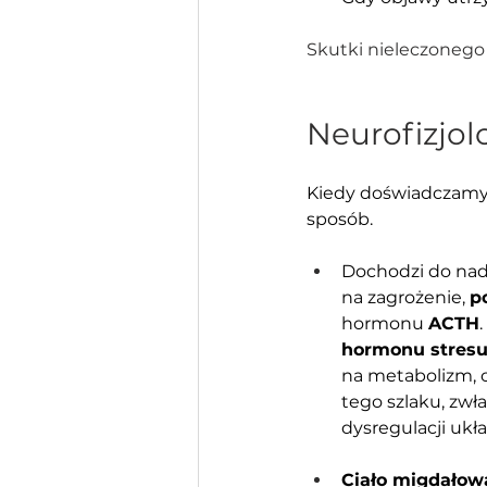
Skutki nieleczonego
Neurofizjol
Kiedy doświadczamy
sposób. 
Dochodzi do nad
na zagrożenie, 
p
hormonu 
ACTH
hormonu stres
na metabolizm, c
tego szlaku, zwł
dysregulacji ukł
Ciało migdałow