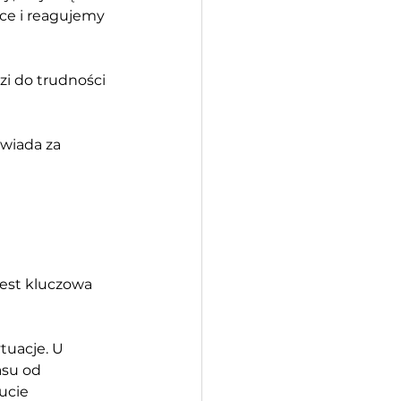
ce i reagujemy 
i do trudności 
owiada za 
st kluczowa 
tuacje. U 
asu od 
ucie 