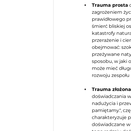
Trauma prosta
 
zagrożeniem życi
prawidłowego prz
śmierć bliskiej 
katastrofy natur
przerażenie i ci
obejmować: szok,
przeżywane natyc
sposobu, w jaki
może mieć długo
rozwoju zespołu
Trauma złożona
doświadczania w
nadużycia i prze
pamiętamy.", czę
charakteryzuje p
doświadczane w