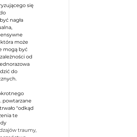
yzującego się 
do 
być nagła 
alna, 
ntensywne 
 która może 
te mogą być 
zależności od 
jednorazowa 
dzić do 
cznych.
lokrotnego 
. powtarzane 
trwało "odkąd 
enia te 
gdy 
dzajów traumy, 