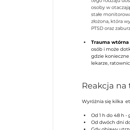
tego rodzaju do
osoby w otaczają
stałe monitorow
złożona, która w
PTSD oraz zabur
Trauma wtórna
osób i może dot
gdzie konieczne 
lekarze, ratowni
Reakcja na
Wyróżnia się kilka  
Od 1 h do 48 h - 
Od dwóch dni do
Gdy objawy utrzym