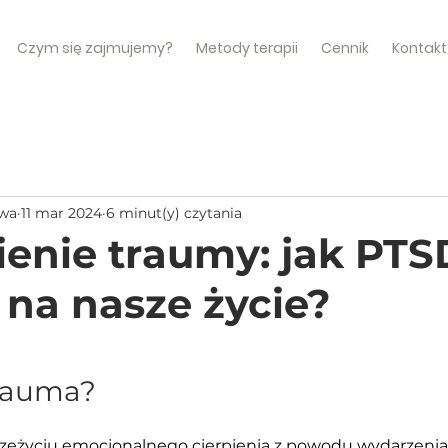
Czym się zajmujemy?
Metody terapii
Cennik
Kontakt
awa
11 mar 2024
6 minut(y) czytania
enie traumy: jak PTS
na nasze życie?
trauma?
zeżyciu emocjonalnego cierpienia z powodu wydarzenia,