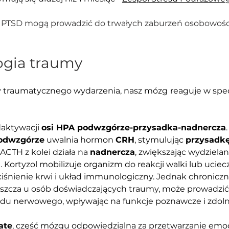
 PTSD mogą prowadzić do trwałych zaburzeń osobowośc
ogia traumy
 traumatycznego wydarzenia, nasz mózg
reaguje w spe
aktywacji 
osi HPA podwzgórze-przysadka-nadnercza
odwzgórze
 uwalnia hormon 
CRH
, stymulując 
przysadk
. ACTH z kolei działa na 
nadnercza
, zwiększając wydzielan
u
. Kortyzol mobilizuje organizm do reakcji walki lub uciec
iśnienie krwi i układ immunologiczny. Jednak chroniczn
aszcza u osób doświadczających traumy, może prowadzić
adu nerwowego, wpływając na funkcje poznawcze i zdoln
ate
, część mózgu odpowiedzialna za przetwarzanie emocji