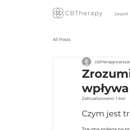
Zespół
All Posts
cbtherapywarsz
Zrozumi
wpływa 
Zaktualizowano:
1 kwi
Czym jest 
Trauma polega na pr