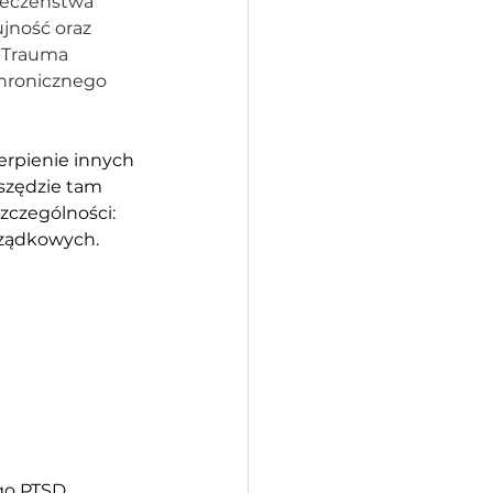
ieczeństwa 
jność oraz 
 Trauma 
chronicznego 
erpienie innych 
szędzie tam 
zczególności: 
rządkowych. 
go PTSD.