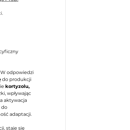
i.
cyficzny 
. W odpowiedzi 
ę
 do produkcji 
ie 
kortyzolu, 
zki, wpływając 
a aktywacja 
 do 
ość adaptacji.
, staje się 