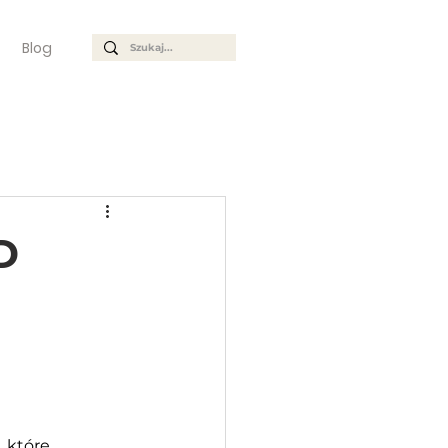
Blog
D
 które 