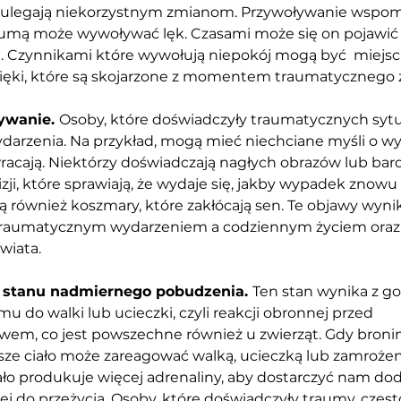
 ulegają niekorzystnym zmianom. Przywoływanie wspom
aumą może wywoływać lęk. Czasami może się on pojawić
 Czynnikami które wywołują niepokój mogą być  miejsca,
ięki, które są skojarzone z momentem traumatycznego z
wanie. 
Osoby, które doświadczyły traumatycznych sytu
ydarzenia. Na przykład, mogą mieć niechciane myśli o wy
acają. Niektórzy doświadczają nagłych obrazów lub bar
zji, które sprawiają, że wydaje się, jakby wypadek znowu 
 również koszmary, które zakłócają sen. Te objawy wynika
traumatycznym wydarzeniem a codziennym życiem oraz
wiata.
 stanu nadmiernego pobudzenia. 
Ten stan wynika z go
u do walki lub ucieczki, czyli reakcji obronnej przed 
wem, co jest powszechne również u zwierząt. Gdy bronim
ze ciało może zareagować walką, ucieczką lub zamrożen
iało produkuje więcej adrenaliny, aby dostarczyć nam do
ej do przeżycia. Osoby, które doświadczyły traumy, częst