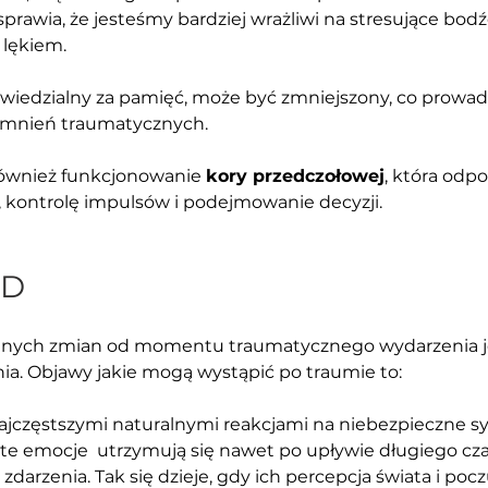
prawia, że jesteśmy bardziej wrażliwi na stresujące bodź
 lękiem.
wiedzialny za pamięć, może być zmniejszony, co prowadz
omnień traumatycznych.
również funkcjonowanie 
kory przedczołowej
, która odp
, kontrolę impulsów i podejmowanie decyzji. 
SD
ych zmian od momentu traumatycznego wydarzenia je
ia. Objawy jakie mogą wystąpić po traumie to: 
ajczęstszymi naturalnymi reakcjami na niebezpieczne sy
te emocje  utrzymują się nawet po upływie długiego cz
darzenia. Tak się dzieje, gdy ich percepcja świata i pocz