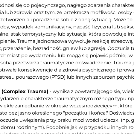
odnosi się do pojedynczego, nagłego zdarzenia charakter
a lub zdrowia oraz tym, że przekracza możliwości osoby 
etworzenia i poradzenia sobie z daną sytuacją. Może to 
osoby, wypadek komunikacyjny, napaść fizyczna lub seksu
alne, atak terrorystyczny lub sytuacja, która powoduje i
erpienie. Trauma jednorazowa wywołuje reakcję stresową,
 przerażenie, bezradność, gniew lub agresję. Odczucia 
hmiast po wydarzeniu lub mogą się pojawić później, w 
 osoba przetwarza traumatyczne doświadczenie. Trauma 
trwałe konsekwencje dla zdrowia psychicznego i prowa
 stresu pourazowego (PTSD) lub innych zaburzeń psychi
 (Complex Trauma)
 - wynika z powtarzającego się, wie
ydarzeń o charakterze traumatycznym różnego typu np
wlekłe zaniedbanie w okresie wczesnodziecięcym, które 
sto bez jasno określonego "początku i końca." Doświadcz
oczucie uwięzienia przy braku możliwości ucieczki (np. 
 domu rodzinnym). 
Podobnie jak w przypadku innych ro