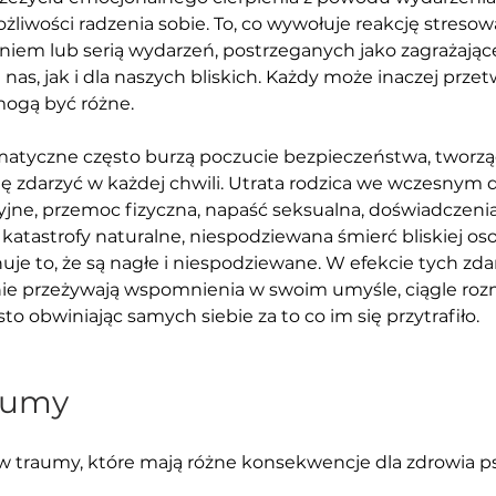
liwości radzenia sobie. To, co wywołuje reakcję stresow
iem lub serią wydarzeń, postrzeganych jako zagrażające
nas, jak i dla naszych bliskich. Każdy może inaczej prze
mogą być różne. 
atyczne często burzą poczucie bezpieczeństwa, tworząc
ię zdarzyć w każdej chwili. Utrata rodzica we wczesnym d
ne, przemoc fizyczna, napaść seksualna, doświadczenia
katastrofy naturalne, niespodziewana śmierć bliskiej oso
uje to, że są nagłe i niespodziewane. W efekcie tych zdar
nie przeżywają wspomnienia w swoim umyśle, ciągle rozm
sto obwiniając samych siebie za to co im się przytrafiło. 
aumy
jów traumy, które mają różne konsekwencje dla zdrowia p