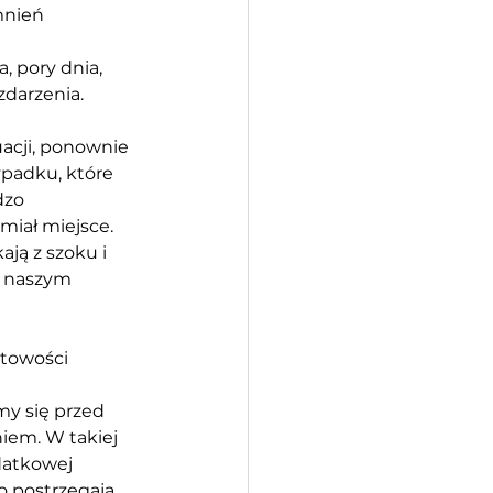
nień 
 
 pory dnia, 
darzenia.
acji, ponownie 
padku, które 
dzo 
miał miejsce. 
ją z szoku i 
 naszym 
towości 
y się przed 
iem. W takiej 
datkowej 
o postrzegają 